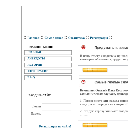
::
::
::
::
::
Главная
Самое новое
Статистика
Регистрация
ГЛАВНОЕ МЕНЮ
Придумать невозмо
ГЛАВНАЯ
В нашу газету ежедневно приход
АНЕКДОТЫ
некоторые объявления, трудно не 
ИСТОРИИ
ФОТОГРАФИИ
F.A.Q.
Самые глупые случ
Компания Ontrack Data Recovery
самых нелепых случаев, привед
ВХОД НА САЙТ
1. Первое место хит-парада заним
а внутри его корпуса инженеры об
Логин
2. Вторую строку занимает владел
Пароль
............
Регистрация на сайте!