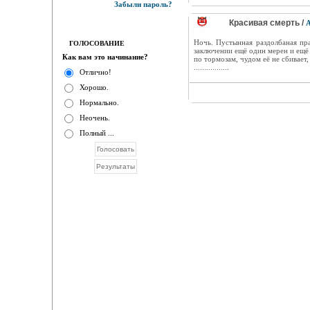
Забыли пароль?
Красивая смерть /
А
Ночь. Пустынная раздолбаная пра
ГОЛОСОВАНИЕ
заключении ещё один мерен и ещё
Как вам это начинание?
по тормозам, чудом её не сбивает,
.................
Отлично!
Хорошо.
Нормально.
Неочень.
Полный ...