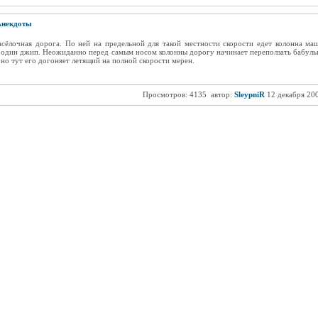
некдоты
сёлочная дорога. По ней на предельной для такой местности скорости едет колонна ма
 один джип. Неожиданно перед самым носом колонны дорогу начинает переползать бабулька
 но тут его догоняет летящий на полной скорости мерен.
Просмотров: 4135
автор:
SleypniR
12 декабря 20