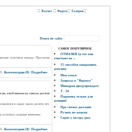
::
::
::
::
Kornet
Форум
Галерея
Поиск по сайту
САМОЕ ПОПУЛЯРНОЕ
ОТМАЗКИ (и что они
звитым чувством юмора. Прочитав
означают на ...
15 способов ошарашить
девушку
05
Комментарии (0)
Подробнее
Моя семья
Запросы в "Яндексе"
Минздрав предупреждает.
Т - 34
ели, опубликовала список десяти
Парковка только для
женщин!
валялся в сарае около десяти лет,
Про свежее дыхание
Рулить по-женски
а остались сильные вмятины.
Сидят у костра трое
05
Комментарии (0)
Подробнее