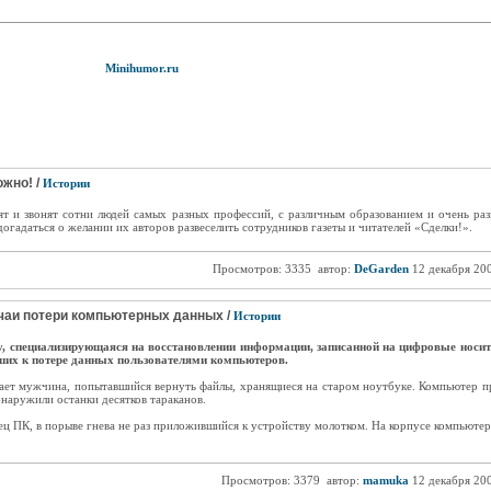
Minihumor.ru
жно! /
Истории
ят и звонят сотни людей самых разных профессий, с различным образованием и очень ра
догадаться о желании их авторов развеселить сотрудников газеты и читателей «Сделки!».
Просмотров: 3335
автор:
DeGarden
12 декабря 20
аи потери компьютерных данных /
Истории
, специализирующаяся на восстановлении информации, записанной на цифровые носит
ших к потере данных пользователями компьютеров.
ает мужчина, попытавшийся вернуть файлы, хранящиеся на старом ноутбуке. Компьютер про
наружили останки десятков тараканов.
ец ПК, в порыве гнева не раз приложившийся к устройству молотком. На корпусе компьютер
Просмотров: 3379
автор:
mamuka
12 декабря 20