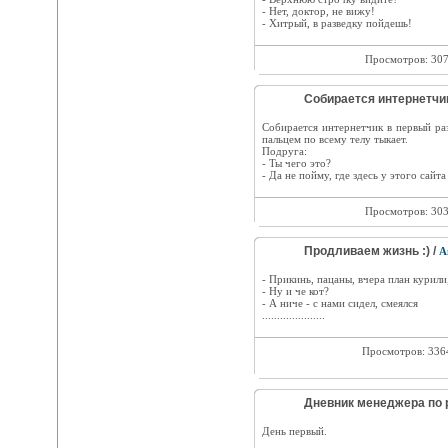
- Нет, доктоp, не вижу!
- Хитpый, в pазведку пойдешь!
Просмотров: 30
Собирается интернетчик
Собирается интернетчик в первый раз
пальцем по всему телу тыкает.
Подруга:
- Ты чего это?
- Да не пойму, где здесь у этого сайт
Просмотров: 30
Продливаем жизнь :) /
А
- Прикинь, пацаны, вчера план курили,
- Ну и че кот?
- А ниче - с нами сидел, смеялся
.....................
Просмотров: 33
Дневник менеджера по р
День первый.