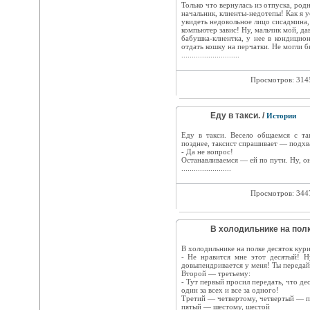
Только что вернулась из отпуска, род
начальник, клиенты-недотепы! Как я ус
увидеть недовольное лицо сисадмина,
компьютер завис! Ну, мальчик мой, дав
бабушка-клиентка, у нее в кондицион
отдать кошку на перчатки. Не могли 
............................
Просмотров: 31
Еду в такси. /
Истории
Еду в такси. Весело общаемся с та
позднее, таксист спрашивает — подхв
- Да не вопрос!
Останавливаемся — ей по пути. Ну, о
........................
Просмотров: 34
В холодильнике на полк
В холодильнике на полке десяток кури
- Не нравится мне этот десятый! Н
довыпендривается у меня! Ты передай
Второй — третьему:
- Тут первый просил передать, что де
один за всех и все за одного!
Третий — четвертому, четвертый — п
пятый — шестому, шестой