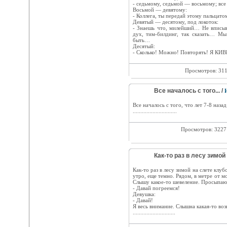
- седьмому, седьмой — восьмому; все 
Восьмой — девятому:
- Коллега, ты передай этому пальцато
Девятый — десятому, под локоток:
- Знаешь что, милейший… Не вписыв
дух, тим-билдинг, так сказать… М
быть…
Десятый:
- Сколько! Можно! Повторять! Я К
Просмотров: 31
Все началось с того... /
Все началось с того, что лет 7-8 наза
.............................
Просмотров: 322
Как-то раз в лесу зимой
Как-то раз в лесу зимой на слете клуб
утро, еще темно. Рядом, в метре от мо
Слышу какое-то шевеление. Просыпают
- Давай погреемся!
Девушка:
- Давай!
Я весь внимание. Слышна какая-то возн
............................