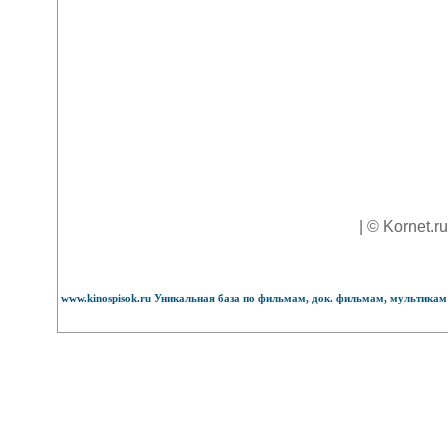
| © Kornet.r
www.kinospisok.ru Уникальная база по фильмам, док. фильмам, мультикам 