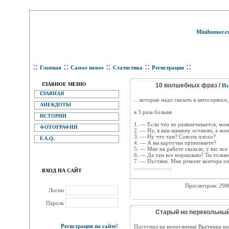
Minihumor.r
::
::
::
::
::
Главная
Самое новое
Статистика
Регистрация
ГЛАВНОЕ МЕНЮ
10 волшебных фраз /
Ис
ГЛАВНАЯ
…которые надо сказать в автосервисе,
АНЕКДОТЫ
в 3 раза больше
ИСТОРИИ
1. — Если что не развинчивается, мож
ФОТОГРАФИИ
2. — Ну, я вам машину оставлю, а жен
3. — Ну что там? Совсем плохо?
F.A.Q.
4. — А вы карточки принимаете?
5. — Мне на работе сказали, у вас все
6. — Да там все нормально! Ты тольк
7. — Пустяки. Мне ремонт контора оп
.........................
ВХОД НА САЙТ
Просмотров: 29
Логин
Пароль
Старый но перекольный
Регистрация на сайте!
Поступил на вооружение Вьетнама но