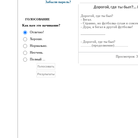
Забыли пароль?
Дорогой, где ты был?... 
Дорогой, где ты был?
ГОЛОСОВАНИЕ
- Бегал.
- Странно, но футболка сухая и совсе
Как вам это начинание?
- Дура, я бегал в другой футболке!
Отлично!
--------------------
Хорошо.
- Дорогой, где ты был?
............(продолжение)...............
Нормально.
Неочень.
Просмотров: 
Полный ...