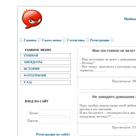
Minihum
::
::
::
::
::
Главная
Самое новое
Статистика
Регистрация
ГЛАВНОЕ МЕНЮ
Мне постоянно не везет
ГЛАВНАЯ
- Мне постоянно не везет с девушками
АНЕКДОТЫ
- Почему?
- Вот вчера: пригласил в ресторан и
ИСТОРИИ
червячок...............
ФОТОГРАФИИ
Просмотров: 3
F.A.Q.
Не заводите домашних ж
ВХОД НА САЙТ
Пару тройку недель назад моей люби
кролик в зоо магазине.
И все бы ничего - отговорил бы в два
Логин
придумала легенду!!!..........................
Пароль
Просмотров: 3
Регистрация на сайте!