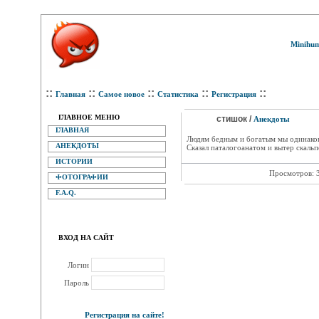
Minihum
::
::
::
::
::
Главная
Самое новое
Статистика
Регистрация
ГЛАВНОЕ МЕНЮ
стишок /
Анекдоты
ГЛАВНАЯ
Людям бедным и богатым мы одинако
АНЕКДОТЫ
Сказал паталогоанатом и вытер скаль
ИСТОРИИ
Просмотров: 
ФОТОГРАФИИ
F.A.Q.
ВХОД НА САЙТ
Логин
Пароль
Регистрация на сайте!