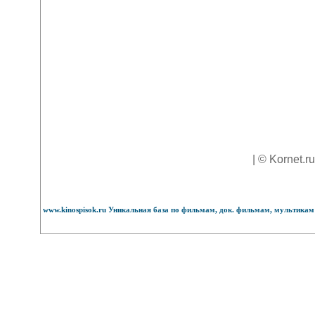
| © Kornet.r
www.kinospisok.ru Уникальная база по фильмам, док. фильмам, мультикам 