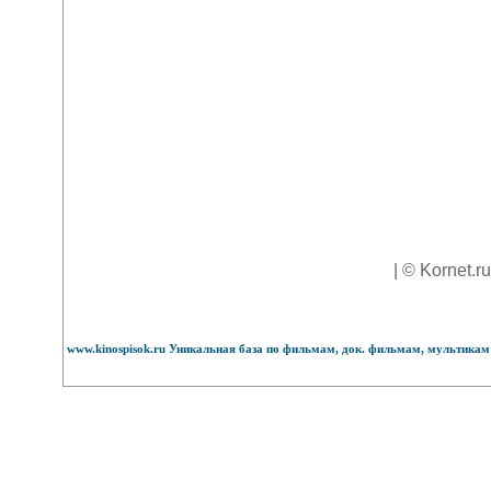
| © Kornet.r
www.kinospisok.ru Уникальная база по фильмам, док. фильмам, мультикам 