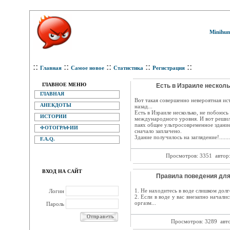
Minihum
::
::
::
::
::
Главная
Самое новое
Статистика
Регистрация
ГЛАВНОЕ МЕНЮ
Есть в Израиле несколь
ГЛАВНАЯ
Вот такая совершенно невероятная ис
АНЕКДОТЫ
назад...
Есть в Израиле несколько, не побоюсь
ИСТОРИИ
международного уровня. И вот решил
паях общее ультросовременное здание.
ФОТОГРАФИИ
сначало заплачено.
Здание получилось на заглядение!............
F.A.Q.
Просмотров: 3351
автор
ВХОД НА САЙТ
Правила поведения для
1. Не находитесь в воде слишком долг
Логин
2. Если в воде у вас внезапно начали
оргазм...
Пароль
Просмотров: 3289
авт