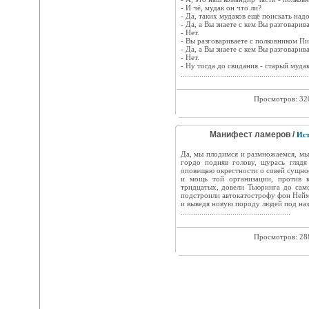
- И чё, мудак он что ли?
- Да, таких мудаков ещё поискать над
- Да, а Вы знаете с кем Вы разговарив
- Нет.
- Вы разговариваете с полковником П
- Да, а Вы знаете с кем Вы разговарив
- Нет.
- Ну тогда до свидания - старый муда
..............................................................
Просмотров: 3
Манифест ламеров /
Ист
Да, мы плодимся и размножаемся, мы
гордо подняв голову, щурась глядя
оповещаю окрестности о совей сущно
и мощь той организации, против 
тридцатых, довели Тьюринга до само
подстроили автокатострофу фон Hейм
и выведя новую породу людей под наз
.....................................................
Просмотров: 2