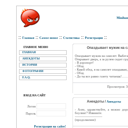
Minihum
::
::
::
::
::
Главная
Самое новое
Статистика
Регистрация
ГЛАВНОЕ МЕНЮ
Опаздывает мужик на са
ГЛАВНАЯ
Опаздывает мужик на самолет. Выбегае
АНЕКДОТЫ
Открывает дверь, а за рулем сидит гр
- В аэропорт!
ИСТОРИИ
- Обэд.
- Какой обед, я на самолет опаздываю,
ФОТОГРАФИИ
- Обэд.
- Да ты все равно газету читаешь!..............
F.A.Q.
Просмотров: 
ВХОД НА САЙТ
Анекдоты /
Анекдоты
Логин
- Алло, здравствуйте, а можно дор
боулинг? Извините.
Пароль
------------------------
(продолжение)
Регистрация на сайте!