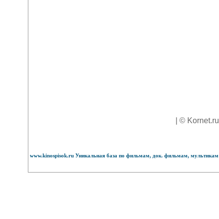
| © Kornet.r
www.kinospisok.ru Уникальная база по фильмам, док. фильмам, мультикам 