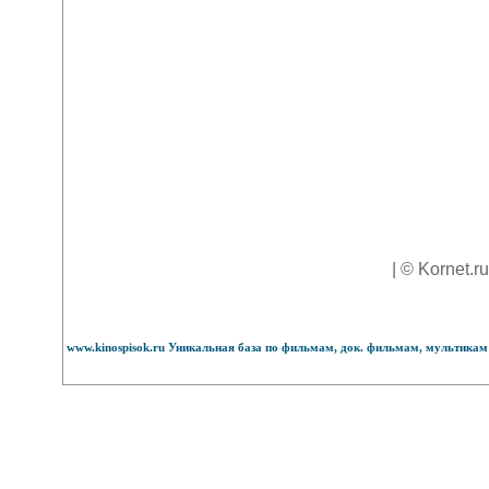
| © Kornet.r
www.kinospisok.ru Уникальная база по фильмам, док. фильмам, мультикам 