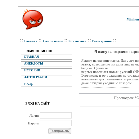
Minihum
::
::
::
::
::
Главная
Самое новое
Статистика
Регистрация
ГЛАВНОЕ МЕНЮ
Я живу на окраине парка
ГЛАВНАЯ
Я живу на окраине парка. Пару лет н
АНЕКДОТЫ
этажа, совершенно изгадив вид из ок
бедные. Одним из
ИСТОРИИ
первых поселился новый русский (HР
Этот песик и от рождения не страдал
ФОТОГРАФИИ
натаскивал для повышения агрессивн
даже овчарки уходили с позором
F.A.Q.
.....................................................
Просмотров: 3
ВХОД НА САЙТ
Логин
Пароль