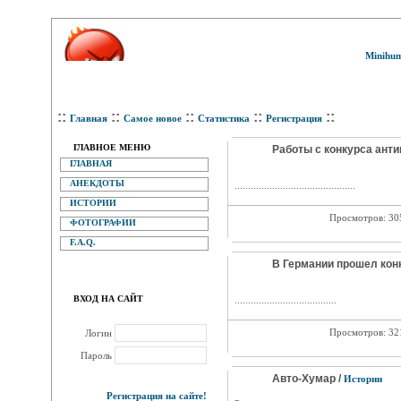
Minihum
::
::
::
::
::
Главная
Самое новое
Статистика
Регистрация
ГЛАВНОЕ МЕНЮ
Работы с конкурса анти
ГЛАВНАЯ
АНЕКДОТЫ
.............................................
ИСТОРИИ
Просмотров: 3
ФОТОГРАФИИ
F.A.Q.
В Германии прошел конк
ВХОД НА САЙТ
......................................
Просмотров: 3
Логин
Пароль
Авто-Хумар /
Истории
Регистрация на сайте!