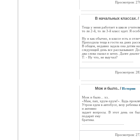
Просмотров: 2
В начальных классах. /
Теща у меня работает в школе учителк
то ли 2-й, то ли 3-й класс идет. Я осо
Ну и как обычно, в классе есть и отл
Приходила теща в гости на днях расск
В общем, недавно задала она детям на
следующий день все рассказывают. До
два слова сказал и затих. Далее диалог
Т: - Ну что, не выучил?
.......................................................
Просмотров: 2
Мож и было.. /
Истории
Мож и было... хз..
«Мам, пап, хрум-хрум!». Будь прокля
Утром едем в автобусе, везу ребенка 
и активно
задает вопросы. В этот день он бы
подарят ему
братика.
.............................................
Просмотров: 2