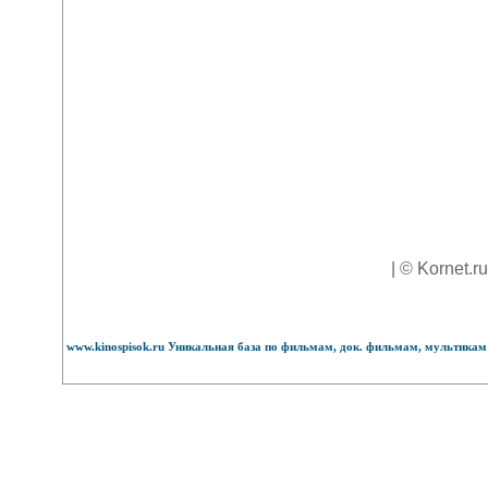
| © Kornet.r
www.kinospisok.ru Уникальная база по фильмам, док. фильмам, мультикам 