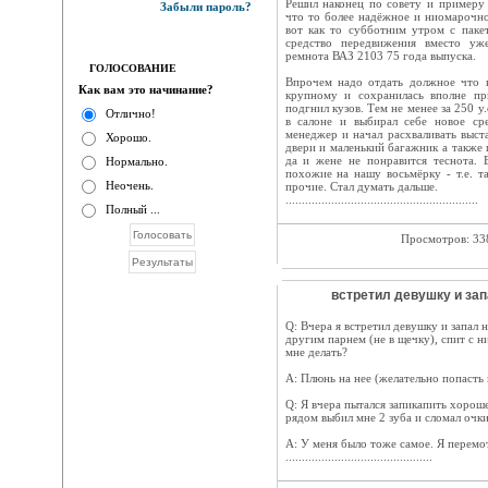
Решил наконец по совету и примеру
Забыли пароль?
что то более надёжное и ниомарочно
вот как то субботним утром с паке
средство передвижения вместо уж
ремнота ВАЗ 2103 75 года выпуска.
ГОЛОСОВАНИЕ
Впрочем надо отдать должное что в
Как вам это начинание?
крупному и сохранилась вполне пр
подгнил кузов. Тем не менее за 250 у
Отлично!
в салоне и выбирал себе новое ср
менеджер и начал расхваливать выст
Хорошо.
двери и маленький багажник а также 
да и жене не понравится теснота. 
Нормально.
похожие на нашу восьмёрку - т.е. 
Неочень.
прочие. Стал думать дальше.
...........................................................
Полный ...
Просмотров: 3
встретил девушку и зап
Q: Вчера я встретил девушку и запал н
другим парнем (не в щечку), спит с ни
мне делать?
A: Плюнь на нее (желательно попасть 
Q: Я вчера пытался запикапить хорош
рядом выбил мне 2 зуба и сломал очки
A: У меня было тоже самое. Я перемо
.............................................