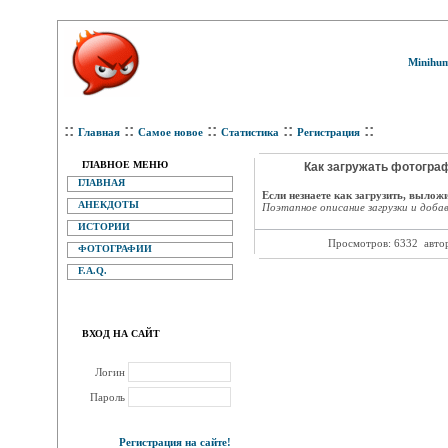
Minihum
::
::
::
::
::
Главная
Самое новое
Статистика
Регистрация
ГЛАВНОЕ МЕНЮ
Как загружать фотогра
ГЛАВНАЯ
Если незнаете как загрузить, вылож
АНЕКДОТЫ
Поэтапное описание загрузки и доба
ИСТОРИИ
Просмотров: 6332
авто
ФОТОГРАФИИ
F.A.Q.
ВХОД НА САЙТ
Логин
Пароль
Регистрация на сайте!