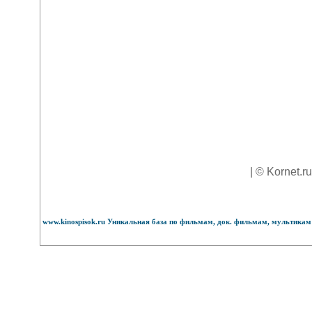
| © Kornet.r
www.kinospisok.ru Уникальная база по фильмам, док. фильмам, мультикам 