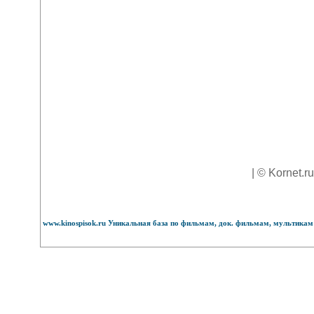
| © Kornet.r
www.kinospisok.ru Уникальная база по фильмам, док. фильмам, мультикам 