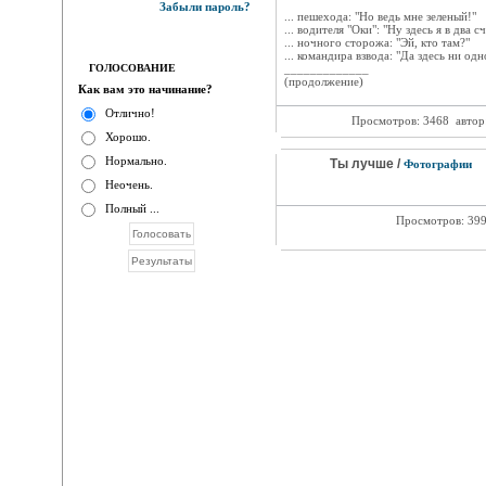
Забыли пароль?
... пешехода: "Но ведь мне зеленый!"
... водителя "Оки": "Ну здесь я в два с
... ночного сторожа: "Эй, кто там?"
... командира взвода: "Да здесь ни од
ГОЛОСОВАНИЕ
_____________
(продолжение)
Как вам это начинание?
Отлично!
Просмотров: 3468
автор
Хорошо.
Нормально.
Ты лучше /
Фотографии
Неочень.
Полный ...
Просмотров: 39