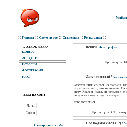
Minihum
::
::
::
::
::
Главная
Самое новое
Статистика
Регистрация
ГЛАВНОЕ МЕНЮ
Кошки /
Фотографии
ГЛАВНАЯ
АНЕКДОТЫ
Просмотров: 4
ИСТОРИИ
ФОТОГРАФИИ
Заключенный /
F.A.Q.
Анекдоты
Заключенный убегает из тюрьмы, гд
вдруг замечает домик на отшибе. Он 
пару. Хватает мужа, привязывает его
ВХОД НА САЙТ
целует ее в шею и идет в ванную.
_________________
(продолжение)
Логин
Просмотров: 4706
автор
Пароль
Последние слова.. :) /
А
Регистрация на сайте!