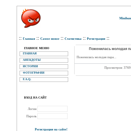
Minihum
::
::
::
::
::
Главная
Самое новое
Статистика
Регистрация
ГЛАВНОЕ МЕНЮ
Поженилась молодая па
ГЛАВНАЯ
Поженилась молодая пара...
АНЕКДОТЫ
ИСТОРИИ
Просмотров: 376
ФОТОГРАФИИ
F.A.Q.
ВХОД НА САЙТ
Логин
Пароль
Регистрация на сайте!