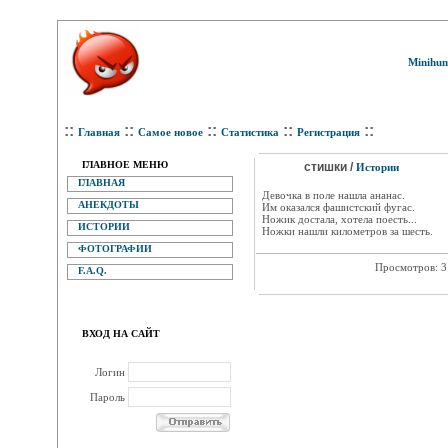
Minihum
::
::
::
::
::
Главная
Самое новое
Статистика
Регистрация
ГЛАВНОЕ МЕНЮ
стишки /
Истории
ГЛАВНАЯ
Девочка в поле нашла ананас.
АНЕКДОТЫ
Им оказался фашистский фугас.
Ножик достала, хотела поесть...
ИСТОРИИ
Ножки нашли километров за шесть.
ФОТОГРАФИИ
Просмотров: 
F.A.Q.
ВХОД НА САЙТ
Логин
Пароль