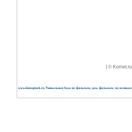
| © Kornet.r
www.kinospisok.ru Уникальная база по фильмам, док. фильмам, мультикам 