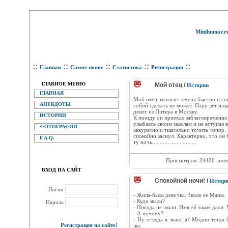
Minihumor.r
::
::
::
::
::
Главная
Самое новое
Статистика
Регистрация
ГЛАВНОЕ МЕНЮ
Мой отец /
Истории
ГЛАВНАЯ
Мой отец засыпает очень быстро и сп
АНЕКДОТЫ
собой сделать не может. Пару лет на
денег из Питера в Москву.
ИСТОРИИ
К поезду он приехал заблаговременно,
улыбаясь своим мыслям и не вступая в
ФОТОГРАФИИ
аккуратно и тщательно точить топор
cпокойно заснул. Характерно, что он 
F.A.Q.
ту ночь.............................
Просмотров: 24420
авт
ВХОД НА САЙТ
Спокойной ночи! /
Истор
Логин
- Жила-была девочка. Звали ее Маша.
- Куда звали?
Пароль
- Никуда не звали. Имя ей такое дали.
- А почему?
- Ну откуда я знаю, а? Модно тогда 
Регистрация на сайте!
лес.