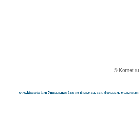
| © Kornet.r
www.kinospisok.ru Уникальная база по фильмам, док. фильмам, мультикам 