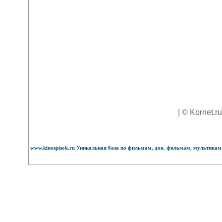
| © Kornet.r
www.kinospisok.ru Уникальная база по фильмам, док. фильмам, мультикам 