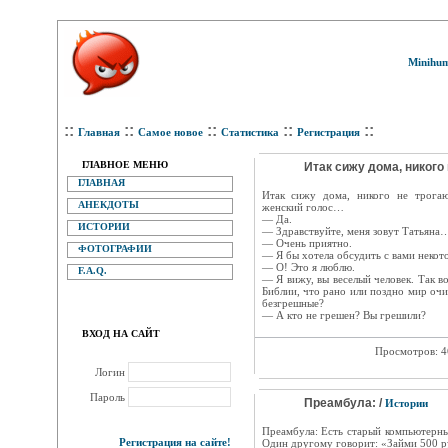
Minihum
::
::
::
::
::
Главная
Самое новое
Статистика
Регистрация
ГЛАВНОЕ МЕНЮ
Итак сижу дома, никого 
ГЛАВНАЯ
Итак сижу дома, никого не трогаю
АНЕКДОТЫ
женский голос…
— Да.
ИСТОРИИ
— Здравствуйте, меня зовут Татьяна
— Очень приятно.
ФОТОГРАФИИ
— Я бы хотела обсудить с вами некот
— О! Это я люблю.
F.A.Q.
— Я вижу, вы веселый человек. Так во
Библии, что рано или поздно мир очис
безгрешные?
— А кто не грешен? Вы грешили?
ВХОД НА САЙТ
Просмотров: 
Логин
Пароль
Преамбула: /
Истории
Преамбула: Есть старый компьютерный
Регистрация на сайте!
Один другому говорит: «Займи 500 руб