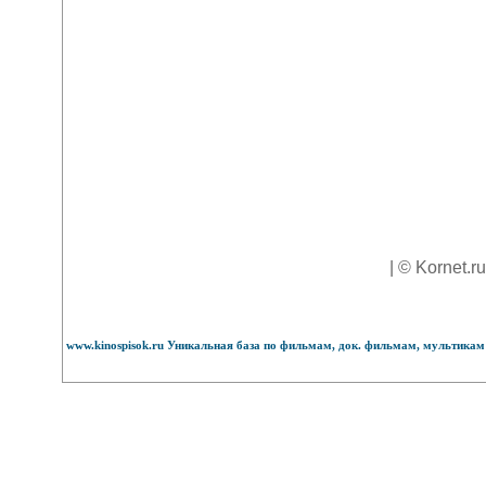
| © Kornet.r
www.kinospisok.ru Уникальная база по фильмам, док. фильмам, мультикам 