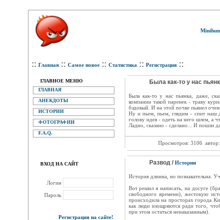
Minihum
::
::
::
::
::
Главная
Самое новое
Статистика
Регистрация
ГЛАВНОЕ МЕНЮ
Была как-то у нас пьянк
ГЛАВНАЯ
Была как-то у нас пьянка, даже, с
АНЕКДОТЫ
компании такой паренек - траву кури
бэдовый. И на этой почве пьянел очен
ИСТОРИИ
Ну и пьем, пьем, глядим - спит на
голову идея - одеть на него шлем, а ч
ФОТОГРАФИИ
Ладно, сказано - сделано... И пошли д
F.A.Q.
Просмотров: 3106
автор
Развод /
Истории
ВХОД НА САЙТ
История длинна, но познавательна. Уч
Логин
Вот решил я написать, на досуге (бр
свободного времени), жестокую ист
Пароль
происходила на просторах города Кие
как люди изощряются ради того, что
при этом остаться ненаказанным).
Регистрация на сайте!