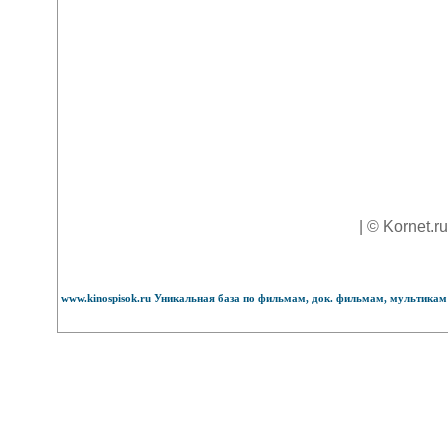
| © Kornet.r
www.kinospisok.ru Уникальная база по фильмам, док. фильмам, мультикам 