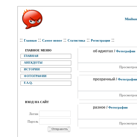
Minihum
::
::
::
::
::
Главная
Самое новое
Статистика
Регистрация
ГЛАВНОЕ МЕНЮ
об идиотах /
Фотографии
ГЛАВНАЯ
АНЕКДОТЫ
Просмотров
ИСТОРИИ
ФОТОГРАФИИ
прозрачный /
Фотографии
F.A.Q.
Просмотров
ВХОД НА САЙТ
разное /
Фотографии
Логин
Пароль
Просмотров