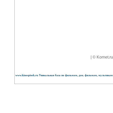
| © Kornet.r
www.kinospisok.ru Уникальная база по фильмам, док. фильмам, мультикам 