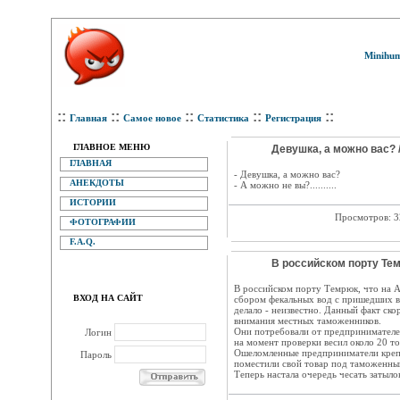
Minihum
::
::
::
::
::
Главная
Самое новое
Статистика
Регистрация
ГЛАВНОЕ МЕНЮ
Девушка, а можно вас? 
ГЛАВНАЯ
- Девушка, а можно вас?
АНЕКДОТЫ
- А можно не вы?..........
ИСТОРИИ
Просмотров: 
ФОТОГРАФИИ
F.A.Q.
В российском порту Тем
В российском порту Темрюк, что на 
ВХОД НА САЙТ
сбором фекальных вод с пришедших в 
делало - неизвестно. Данный факт ско
внимания местных таможенников.
Они потребовали от предпринимателе
Логин
на момент проверки весил около 20 то
Ошеломленные предприниматели крепк
Пароль
поместили свой товар под таможенный
Теперь настала очередь чесать затылок т