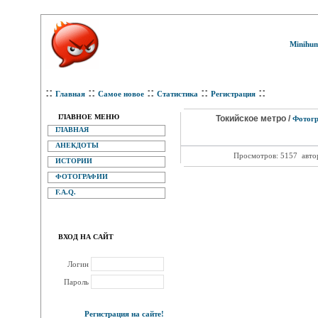
Minihum
::
::
::
::
::
Главная
Самое новое
Статистика
Регистрация
ГЛАВНОЕ МЕНЮ
Токийское метро /
Фотог
ГЛАВНАЯ
АНЕКДОТЫ
Просмотров: 5157
авто
ИСТОРИИ
ФОТОГРАФИИ
F.A.Q.
ВХОД НА САЙТ
Логин
Пароль
Регистрация на сайте!