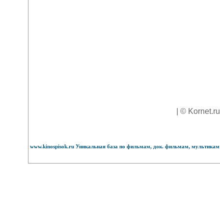
| © Kornet.r
www.kinospisok.ru Уникальная база по фильмам, док. фильмам, мультикам 