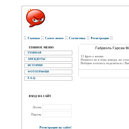
::
::
::
::
::
Главная
Самое новое
Статистика
Регистрация
ГЛАВНОЕ МЕНЮ
Габриэль Гарсиа М
ГЛАВНАЯ
13 фраз о жизни.
АНЕКДОТЫ
Немного не в тему юмора, но очен
Вобщем хотелось поделиться с Ва
ИСТОРИИ
ФОТОГРАФИИ
F.A.Q.
ВХОД НА САЙТ
Логин
Пароль
Регистрация на сайте!