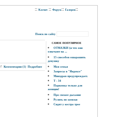
::
::
::
::
Kornet
Форум
Галерея
Поиск по сайту
САМОЕ ПОПУЛЯРНОЕ
ОТМАЗКИ (и что они
означают на ...
15 способов ошарашить
девушку
07
Комментарии (1)
Подробнее
Моя семья
Запросы в "Яндексе"
Минздрав предупреждает.
Т - 34
Парковка только для
женщин!
Про свежее дыхание
Рулить по-женски
Сидят у костра трое