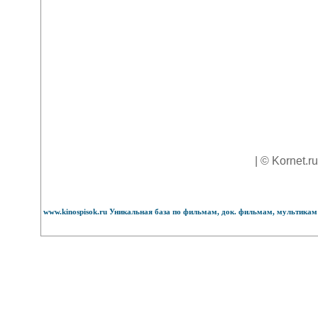
| © Kornet.r
www.kinospisok.ru Уникальная база по фильмам, док. фильмам, мультикам 