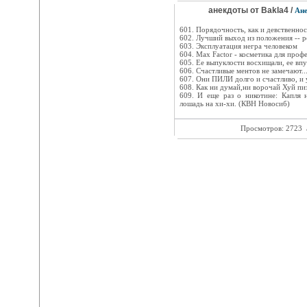
анекдоты от Baklа4 /
Ан
601. Порядочность, как и девственност
602. Лучший выход из положения -- р
603. Эксплуатация негра человеком
604. Max Factor - косметика для проф
605. Ее выпуклости восхищали, ее впу
606. Счастливые ментов не замечают..
607. Они ПИЛИ долго и счастливо, и у
608. Как ни думай,ни ворочай Хуй пиз
609. И еще раз о никотине: Капля 
лошадь на хи-хи. (КВН Новосиб)
Просмотров: 2723