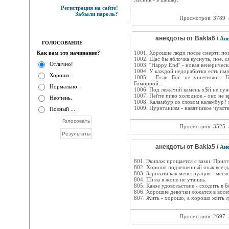
Регистрация на сайте!
Забыли пароль?
Просмотров: 3789
анекдоты от Baklа6 /
Ан
ГОЛОСОВАНИЕ
Как вам это начинание?
1001. Хорошие люди после смерти поп
1002. Щас бы яблочка куснуть, пое..с
Отлично!
1003. ''Happy End'' - новая венеричес
1004. У каждой недоработки есть имя
Хорошо.
1005. ...Если Бог не уничтожит 
Гоморрой...
Нормально.
1006. Под лежачий камень х$й не су
1007. Пейте пиво холодное - оно не в
Неочень.
1008. Каламбур со словом каламбур? з
1009. Пуританизм - навязчивое чувств
Полный ...
Просмотров: 3525
анекдоты от Baklа5 /
Ан
801. Экипаж прощается с вами. Прият
802. Xорошо подвешенный язык всегд
803. Зарплата как менструация - меся
804. Шила в жопе не утаишь.
805. Какое удовольствие - сходить в 
806. Хорошие девочки ложатся в восе
807. Жить - хорошо, а хорошо жить л
Просмотров: 2697