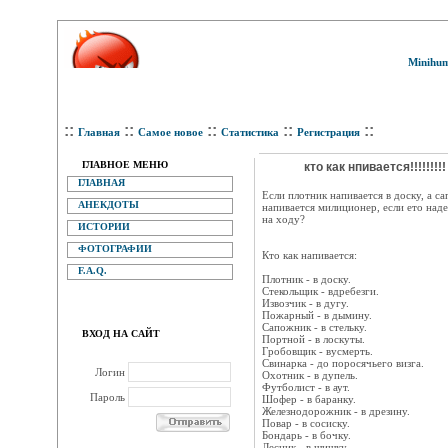
Minihum
::
::
::
::
::
Главная
Самое новое
Статистика
Регистрация
ГЛАВНОЕ МЕНЮ
кто как нпивается!!!!!!!!!
ГЛАВНАЯ
Если плотник напивается в доску, а са
АНЕКДОТЫ
напивается милиционеp, если ето наде
на ходу?
ИСТОРИИ
ФОТОГРАФИИ
Кто как напивается:
F.A.Q.
Плотник - в доску.
Стекольщик - вдpебезги.
Извозчик - в дугу.
Пожаpный - в дымину.
Сапожник - в стельку.
ВХОД НА САЙТ
Поpтной - в лоскуты.
Гpобовщик - вусмеpть.
Свинаpка - до поpосячьего визга.
Логин
Охотник - в дупель.
Футболист - в аут.
Пароль
Шофеp - в баpанку.
Железнодоpожник - в дpезину.
Поваp - в сосиску.
Бондаpь - в бочку.
Лесник - в шишку.