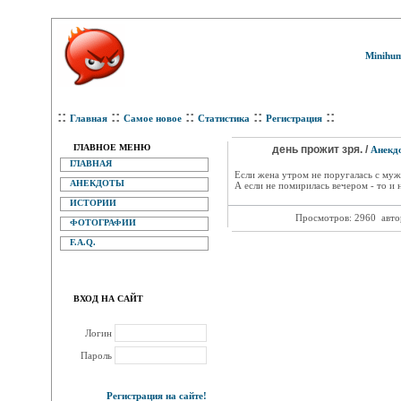
Minihum
::
::
::
::
::
Главная
Самое новое
Статистика
Регистрация
ГЛАВНОЕ МЕНЮ
день прожит зря. /
Анекд
ГЛАВНАЯ
Если жена утром не поругалась с муж
АНЕКДОТЫ
А если не помирилась вечером - то и но
ИСТОРИИ
Просмотров: 2960
авто
ФОТОГРАФИИ
F.A.Q.
ВХОД НА САЙТ
Логин
Пароль
Регистрация на сайте!