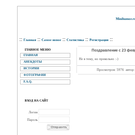
Minihumor.r
::
::
::
::
::
Главная
Самое новое
Статистика
Регистрация
ГЛАВНОЕ МЕНЮ
Поздравление с 23 фев
ГЛАВНАЯ
Не в тему, но прикольно :-)
АНЕКДОТЫ
ИСТОРИИ
Просмотров: 5976
автор
ФОТОГРАФИИ
F.A.Q.
ВХОД НА САЙТ
Логин
Пароль