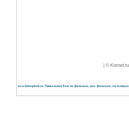
| © Kornet.r
www.kinospisok.ru Уникальная база по фильмам, док. фильмам, мультикам 