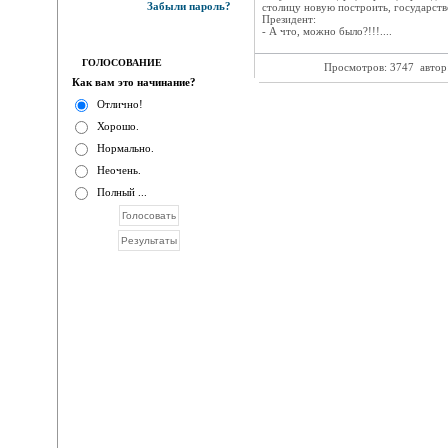
Забыли пароль?
столицу новую построить, государств
Президент:
- А что, можно было?!!!....
ГОЛОСОВАНИЕ
Просмотров: 3747
автор
Как вам это начинание?
Отлично!
Хорошо.
Нормально.
Неочень.
Полный ...