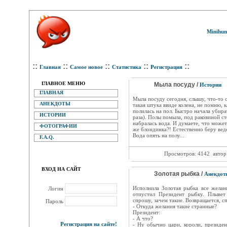
Minihum
::
::
::
::
::
Главная
Самое новое
Статистика
Регистрация
ГЛАВНОЕ МЕНЮ
Мыла посуду /
Истории
ГЛАВНАЯ
Мыла посуду сегодня, слышу, что-то о
АНЕКДОТЫ
такая штука ввиде колена, не помню, к
полилась на пол. Быстро начала убира
ИСТОРИИ
раза). Полы помыла, под раковиной ст
набралась вода. И думаете, что може
ФОТОГРАФИИ
же блондинка?! Естественно беру веде
Вода опять на полу...
F.A.Q.
Просмотров: 4142
автор
ВХОД НА САЙТ
Золотая рыбка /
Анекдот
Исполнила Золотая рыбка все желан
Логин
отпустил Президент рыбку. Плывет
спрошу, зачем такие. Возвращается, с
Пароль
- Откуда желания такие странные?
Президент:
- А что?
Регистрация на сайте!
- Ну обычно цари, короли, президе