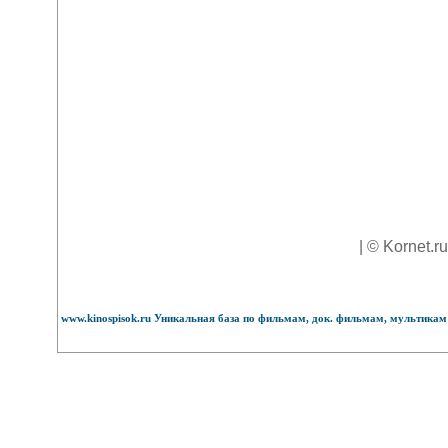
| © Kornet.r
www.kinospisok.ru Уникальная база по фильмам, док. фильмам, мультикам 