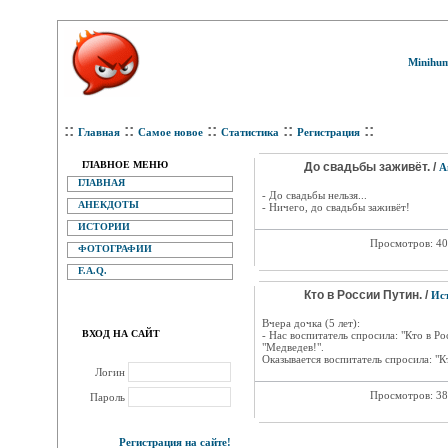
Minihum
::
::
::
::
::
Главная
Самое новое
Статистика
Регистрация
ГЛАВНОЕ МЕНЮ
До свадьбы заживёт. /
А
ГЛАВНАЯ
- До свадьбы нельзя...
АНЕКДОТЫ
- Ничего, до свадьбы заживёт!
ИСТОРИИ
Просмотров: 4
ФОТОГРАФИИ
F.A.Q.
Кто в России Путин. /
Ис
Вчера дочка (5 лет):
ВХОД НА САЙТ
- Нас воспитатель спросила: "Кто в Ро
"Медведев!".
Оказывается воспитатель спросила: "К
Логин
Просмотров: 3
Пароль
Регистрация на сайте!