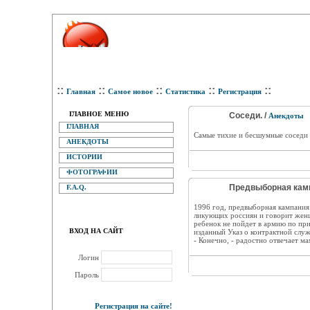
::
::
::
::
::
Главная
Самое новое
Статистика
Регистрация
ГЛАВНОЕ МЕНЮ
Соседи. /
Анекдоты
ГЛАВНАЯ
Самые тихие и бесшумные соседи 
АНЕКДОТЫ
ИСТОРИИ
ФОТОГРАФИИ
Предвыборная камп
F.A.Q.
1996 год, предвыборная кампания
ликующих россиян и говорит женщ
ребенок не пойдет в армию по приз
ВХОД НА САЙТ
изданный Указ о контрактной служ
- Конечно, - радостно отвечает ма
Логин
Пароль
Регистрация на сайте!