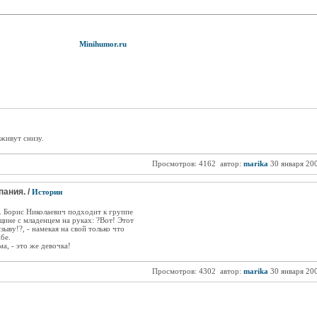
Minihumor.ru
живут снизу.
Просмотров: 4162
автор:
marika
30 января 20
ания. /
Истории
. Борис Николаевич подходит к группе
ине с младенцем на руках: ?Вот! Этот
ыву!?, - намекая на свой только что
бе.
ма, - это же девочка!
Просмотров: 4302
автор:
marika
30 января 20