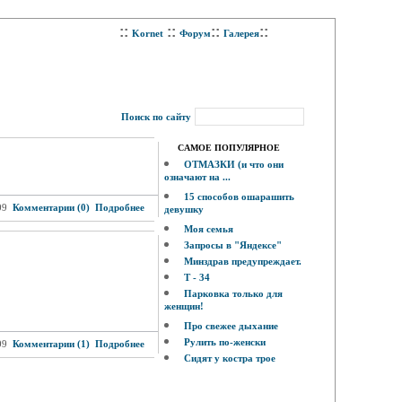
::
::
::
::
Kornet
Форум
Галерея
Поиск по сайту
САМОЕ ПОПУЛЯРНОЕ
ОТМАЗКИ (и что они
означают на ...
15 способов ошарашить
09
Комментарии (0)
Подробнее
девушку
Моя семья
Запросы в "Яндексе"
Минздрав предупреждает.
Т - 34
Парковка только для
женщин!
Про свежее дыхание
Рулить по-женски
09
Комментарии (1)
Подробнее
Сидят у костра трое