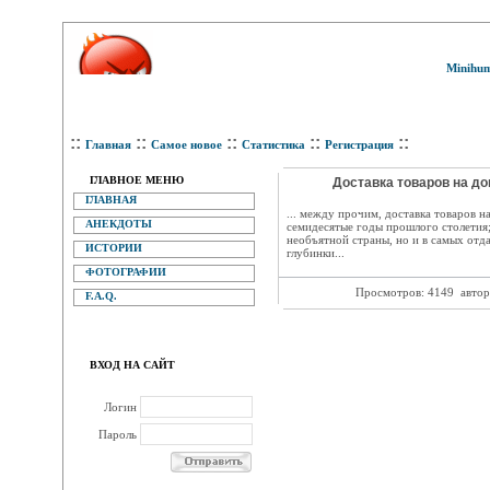
Minihum
::
::
::
::
::
Главная
Самое новое
Статистика
Регистрация
ГЛАВНОЕ МЕНЮ
Доставка товаров на дом
ГЛАВНАЯ
... между прочим, доставка товаров н
АНЕКДОТЫ
семидесятые годы прошлого столетия;
необъятной страны, но и в самых отд
ИСТОРИИ
глубинки...
ФОТОГРАФИИ
Просмотров: 4149
автор
F.A.Q.
ВХОД НА САЙТ
Логин
Пароль