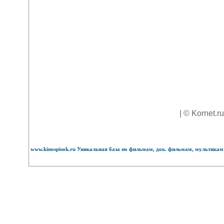
| © Kornet.r
www.kinospisok.ru Уникальная база по фильмам, док. фильмам, мультикам 