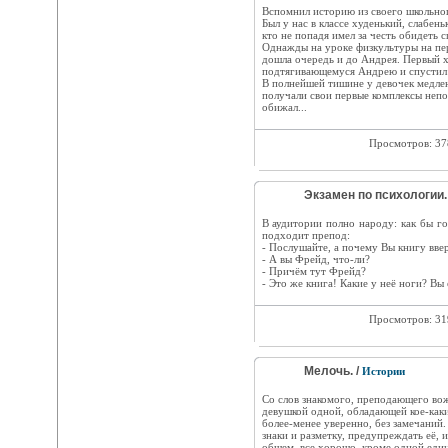
Вспомнил историю из своего школьног
Был у нас в классе худенький, слабен
кто не попадя имел за честь обидеть 
Однажды на уроке физкультуры на пер
дошла очередь и до Андрея. Первый х
подтягивающемуся Андрею и спустил 
В полнейшей тишине у девочек медлен
получали свои первые комплексы непо
обижал...
Просмотров: 3
Экзамен по психологии.
В аудитории полно народу: как бы го
подходит препод:
- Послушайте, а почему Вы книгу вве
- А вы Фрейд, что-ли?
- Причём тут Фрейд?
- Это же книга! Какие у неё ноги? Вы
Просмотров: 3
Мелочь. /
Истории
Со слов знакомого, преподающего вож
девушкой одной, обладающей кое-как
более-менее уверенно, без замечаний.
знаки и разметку, предупреждать её, и
общем, все хорошо, кроме одной еди