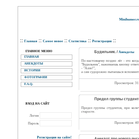
Minihumor.r
::
::
::
::
::
Главная
Самое новое
Статистика
Регистрация
ГЛАВНОЕ МЕНЮ
Будильник. /
Анекдоты
ГЛАВНАЯ
По-настоящему поздно лёг - это когд
АНЕКДОТЫ
"Будильник", нажимаешь кнопку ответ
- "Алло!",
ИСТОРИИ
а сам судорожно пытаешься вспомнить:
ФОТОГРАФИИ
Просмотров: 3
F.A.Q.
Предел группы студенто
ВХОД НА САЙТ
Предел группы студентов, при коли
старосте.
Логин
Просмотров: 4
Пароль
Регистрация на сайте!
Анекдот про нового русс