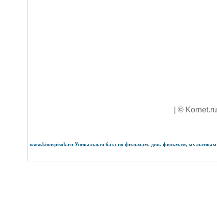
| © Kornet.r
www.kinospisok.ru Уникальная база по фильмам, док. фильмам, мультикам 