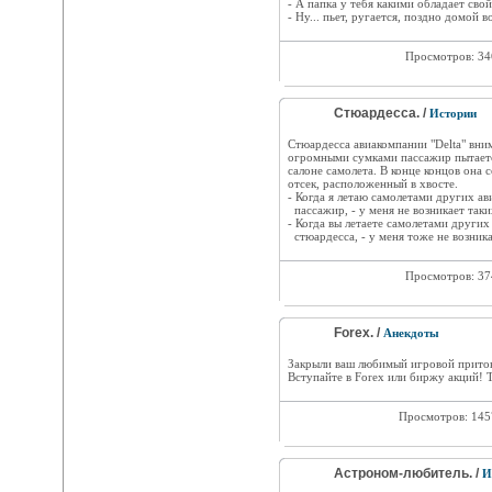
- А папка у тебя какими обладает сво
- Ну... пьет, ругается, поздно домой в
Просмотров: 3
Стюардесса. /
Истории
Стюардесса авиакомпании "Delta" вни
огромными сумками пассажир пытаетс
салоне самолета. В конце концов она 
отсек, расположенный в хвосте.
- Когда я летаю самолетами других ав
пассажир, - у меня не возникает таки
- Когда вы летаете самолетами других
стюардесса, - у меня тоже не возника
Просмотров: 3
Forex. /
Анекдоты
Закрыли ваш любимый игровой притон
Вступайте в Forex или биржу акций! Т
Просмотров: 14
Астроном-любитель. /
И