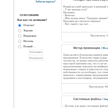
Забыли пароль?
Hовый русский приходит в книжный м
- У вас книжки есть?
Продавец:
ГОЛОСОВАНИЕ
- Конечно.
- Мне нужна книга "Тридцать щенков"
Как вам это начинание?
Продавец все каталоги перерыл:
- Нет, такой у нас нет. ...
Отлично!
Хорошо.
Просмотров: 
Нормально.
Неочень.
Полный ...
Метод провокации. /
Ист
Один коллега-безопасник нанялся нав
предприятия. В качестве главы тольк
частности, он решил запугать работн
наш герой напомнил им, что в случае
предложениями передать им конфиде
немедленно ставить в известность отд
действенности он пообещал, что стан
шпионов с заманчивыми предложениями
приравнен к настоящему злоумышленн
Просмотров: 6
Cистемные файлы. /
Ан
- Почему я не вижу системные файлы