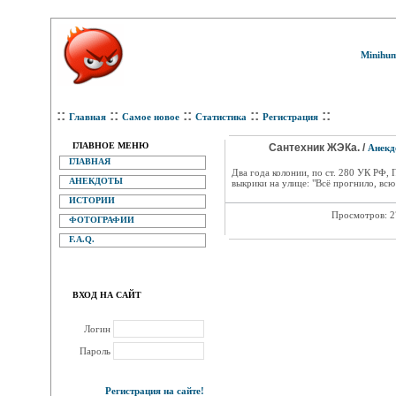
Minihum
::
::
::
::
::
Главная
Самое новое
Статистика
Регистрация
ГЛАВНОЕ МЕНЮ
Сантехник ЖЭКа. /
Анекд
ГЛАВНАЯ
Два года колонии, по ст. 280 УК РФ,
АНЕКДОТЫ
выкрики на улице: "Всё прогнило, всю
ИСТОРИИ
Просмотров: 
ФОТОГРАФИИ
F.A.Q.
ВХОД НА САЙТ
Логин
Пароль
Регистрация на сайте!