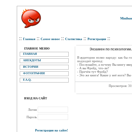
Minihum
::
::
::
::
::
Главная
Самое новое
Статистика
Регистрация
ГЛАВНОЕ МЕНЮ
Экзамен по психологии.
ГЛАВНАЯ
В аудитории полно народу: как бы го
АНЕКДОТЫ
подходит препод:
- Послушайте, а почему Вы книгу вве
ИСТОРИИ
- А вы Фрейд, что-ли?
- Причём тут Фрейд?
ФОТОГРАФИИ
- Это же книга! Какие у неё ноги? Вы
F.A.Q.
Просмотров: 3
ВХОД НА САЙТ
Логин
Пароль
Регистрация на сайте!