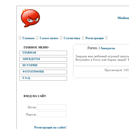
Minihum
::
::
::
::
::
Главная
Самое новое
Статистика
Регистрация
ГЛАВНОЕ МЕНЮ
Forex. /
Анекдоты
ГЛАВНАЯ
Закрыли ваш любимый игровой притон
АНЕКДОТЫ
Вступайте в Forex или биржу акций! Т
ИСТОРИИ
Просмотров: 14
ФОТОГРАФИИ
F.A.Q.
ВХОД НА САЙТ
Логин
Пароль
Регистрация на сайте!