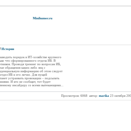
Minihumor.ru
/
Истории
наводить порядок в ИТ-хозяйстве крупного
лько что сформированного отдела ИБ. В
отников. Проводя тренинг по вопросам ИБ,
чае обращения каких-либо лиц с
иденциальную информацию об этом следует
 отдел ИБ и его лично. Для пущей
танет устраивать провокации – подсылать
иями. И кто не сообщит, тот будет
енному инсайдеру со всеми вытекающими...
Просмотров: 6068
автор:
marika
23 октября 20