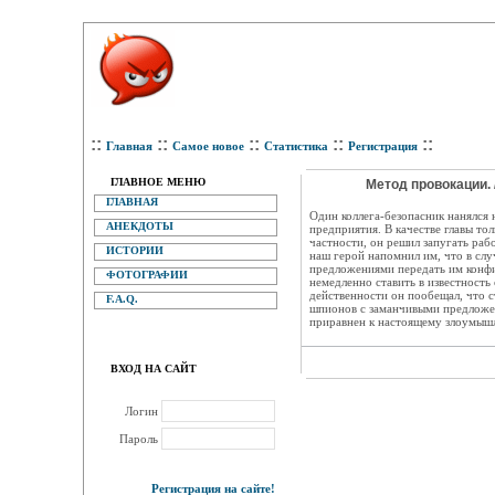
::
::
::
::
::
Главная
Самое новое
Статистика
Регистрация
ГЛАВНОЕ МЕНЮ
Метод провокации. 
ГЛАВНАЯ
Один коллега-безопасник нанялся 
АНЕКДОТЫ
предприятия. В качестве главы то
частности, он решил запугать раб
ИСТОРИИ
наш герой напомнил им, что в слу
предложениями передать им конф
ФОТОГРАФИИ
немедленно ставить в известность
действенности он пообещал, что с
F.A.Q.
шпионов с заманчивыми предложен
приравнен к настоящему злоумышл
ВХОД НА САЙТ
Логин
Пароль
Регистрация на сайте!