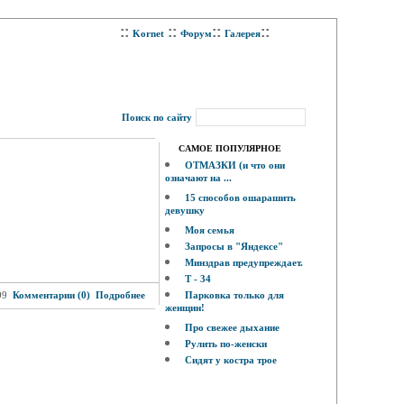
::
::
::
::
Kornet
Форум
Галерея
Поиск по сайту
САМОЕ ПОПУЛЯРНОЕ
ОТМАЗКИ (и что они
означают на ...
15 способов ошарашить
девушку
Моя семья
Запросы в "Яндексе"
Минздрав предупреждает.
Т - 34
09
Комментарии (0)
Подробнее
Парковка только для
женщин!
Про свежее дыхание
Рулить по-женски
Сидят у костра трое