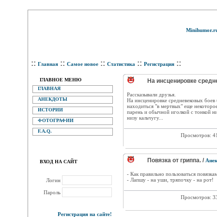
Minihumor.r
::
::
::
::
::
Главная
Самое новое
Статистика
Регистрация
ГЛАВНОЕ МЕНЮ
На инсценировке средне
ГЛАВНАЯ
Рассказывали друзья.
АНЕКДОТЫ
На инсценировке средневековых боев 
находиться "в мертвых" еще некоторо
ИСТОРИИ
парень и обычной иголкой с тонкой н
низу кальчугу...
ФОТОГРАФИИ
F.A.Q.
Просмотров: 4
Повязка от гриппа. /
Ане
ВХОД НА САЙТ
- Как правильно пользоваться повязка
- Лапшу - на уши, тряпочку - на рот!
Логин
Пароль
Просмотров: 3
Регистрация на сайте!