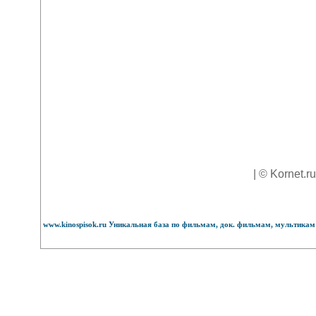
| © Kornet.r
www.kinospisok.ru Уникальная база по фильмам, док. фильмам, мультикам 