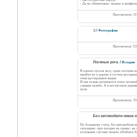
- Да не обязательно: можно и конфет
Просмотров: 3
:) /
Фотографии
Просмотров: 5
Лосиные рога. /
Истории
В одном глухом лесу, один охотник н
прибил их к дереву в густом кустарни
этим кустарником видна.
И как только начинается сезон лосино
слышна пальба. А в несчастном дерев
пуль.
Просмотров: 3
Без автомобиля никак н
По большому счету, без автомобиля н
ситуациях: при поездке на сервис, на
остальных случаях можно обойтись бе