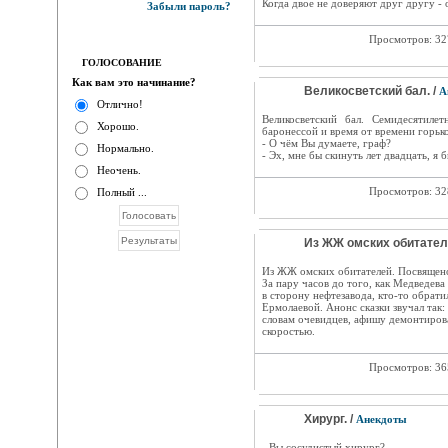
Когда двое не доверяют друг другу - 
Забыли пароль?
Просмотров: 3
ГОЛОСОВАНИЕ
Как вам это начинание?
Великосветский бал. /
А
Отлично!
Великосветский бал. Семидесятиле
Хорошо.
баронессой и время от времени горько
- О чём Вы думаете, граф?
Нормально.
- Эх, мне бы скинуть лет двадцать, я 
Неочень.
Просмотров: 3
Полный ...
Из ЖЖ омских обитателе
Из ЖЖ омских обитателей. Посвящено
За пару часов до того, как Медведев
в сторону нефтезавода, кто-то обрати
Ермолаевой. Анонс сказки звучал так: 
словам очевидцев, афишу демонтиров
скоростью.
Просмотров: 3
Хирург. /
Анекдоты
- Вы сосудистый хирург?