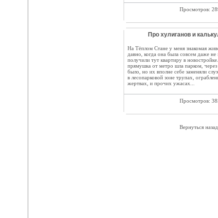
Просмотров: 2
Про хулиганов и кальку
На Тёплом Стане у меня знакомая живё
давно, когда она была совсем даже не
получили тут квартиру в новостройке
прямушка от метро шла парком, через
было, но их вполне себе заменяли слу
в лесопарковой зоне трупах, ограбле
жертвах, и прочих ужасах...
Просмотров: 3
Вернуться назад