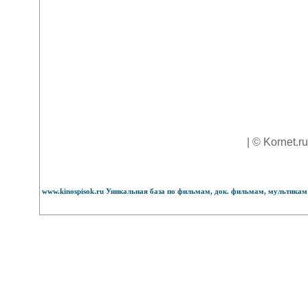
| © Kornet.r
www.kinospisok.ru Уникальная база по фильмам, док. фильмам, мультикам 