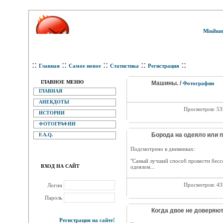
Minihum
::
::
::
::
::
Главная
Самое новое
Статистика
Регистрация
ГЛАВНОЕ МЕНЮ
Машины. /
Фотографии
ГЛАВНАЯ
АНЕКДОТЫ
Просмотров: 5
ИСТОРИИ
ФОТОГРАФИИ
Борода на одеяло или п
F.A.Q.
Подсмотрено в дневниках:
"Самый лучший способ провести бесс
ВХОД НА САЙТ
одеялом...
Просмотров: 4
Логин
Пароль
Когда двое не доверяют 
Регистрация на сайте!