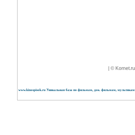
| © Kornet.r
www.kinospisok.ru Уникальная база по фильмам, док. фильмам, мультикам 