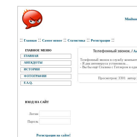
Minihum
::
::
::
::
::
Главная
Самое новое
Статистика
Регистрация
ГЛАВНОЕ МЕНЮ
Телефонный звонок. /
А
ГЛАВНАЯ
Телефонный звонок в службу компью
АНЕКДОТЫ
- Я два антивируса установила...
- Вы бы ещё Сталина с Гитлером в одн
ИСТОРИИ
ФОТОГРАФИИ
Просмотров: 3301
автор
F.A.Q.
ВХОД НА САЙТ
Логин
Пароль
Регистрация на сайте!