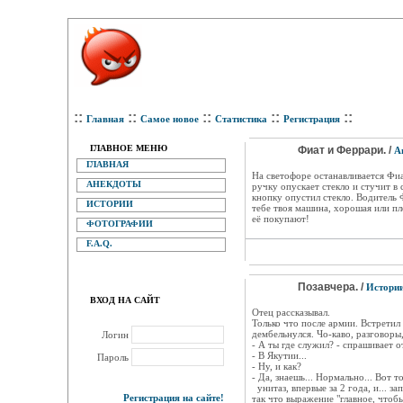
::
::
::
::
::
Главная
Самое новое
Статистика
Регистрация
ГЛАВНОЕ МЕНЮ
Фиат и Феррари. /
А
ГЛАВНАЯ
На светофоре останавливается Фи
АНЕКДОТЫ
ручку опускает стекло и стучит в
кнопку опустил стекло. Водитель 
ИСТОРИИ
тебе твоя машина, хорошая или пло
её покупают!
ФОТОГРАФИИ
F.A.Q.
Позавчера. /
Истори
ВХОД НА САЙТ
Отец рассказывал.
Только что после армии. Встретил
дембельнулся. Чо-каво, разговоры
Логин
- А ты где служил? - спрашивает о
- В Якутии...
Пароль
- Ну, и как?
- Да, знаешь... Нормально... Вот т
унитаз, впервые за 2 года, и... зап
Регистрация на сайте!
так что выражение "главное, чтобы