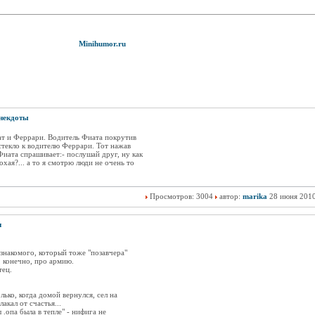
Minihumor.ru
некдоты
ат и Феррари. Водитель Фиата покрутив
 стекло к водителю Феррари. Тот нажав
Фиата спрашивает:- послушай друг, ну как
хая?... а то я смотрю люди не очень то
Просмотров: 3004
автор:
marika
28 июня 201
и
 знакомого, который тоже "позавчера"
, конечно, про армию.
тец.
олько, когда домой вернулся, сел на
лакал от счастья...
 .опа была в тепле" - нифига не