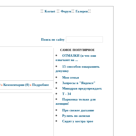
::
::
::
::
Kornet
Форум
Галерея
Поиск по сайту
САМОЕ ПОПУЛЯРНОЕ
ОТМАЗКИ (и что они
означают на ...
15 способов ошарашить
девушку
Моя семья
Запросы в "Яндексе"
0
Комментарии (0)
Подробнее
Минздрав предупреждает.
Т - 34
Парковка только для
женщин!
Про свежее дыхание
Рулить по-женски
Сидят у костра трое