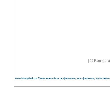
| © Kornet.r
www.kinospisok.ru Уникальная база по фильмам, док. фильмам, мультикам 