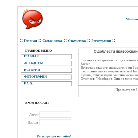
Minihum
::
::
::
::
::
Главная
Самое новое
Статистика
Регистрация
ГЛАВНОЕ МЕНЮ
О доблести правоохрани
ГЛАВНАЯ
Случилось во времена, когда главным
АНЕКДОТЫ
Басаев.
Встречаю старого знакомого, а он бор
ИСТОРИИ
расстояния шести метров вылитый Бас
ездишь, тебя каждый гаишник останав
ФОТОГРАФИИ
Отвечает: "Наоборот. Они от меня тщ
F.A.Q.
Просмотров: 
ВХОД НА САЙТ
Логин
Пароль
Регистрация на сайте!