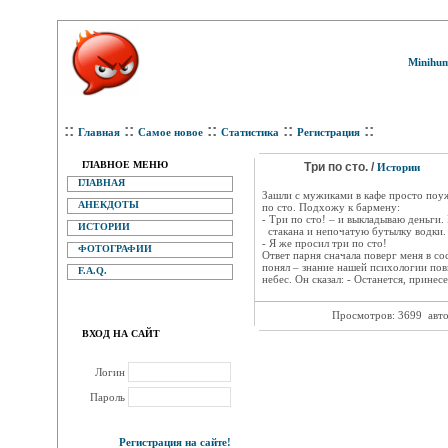
Minihum
::
::
::
::
::
Главная
Самое новое
Статистика
Регистрация
ГЛАВНОЕ МЕНЮ
Три по сто. /
Истории
ГЛАВНАЯ
Зашли с мужиками в кафе просто поуж
АНЕКДОТЫ
по сто. Подхожу к бармену:
- Три по сто! – и выкладываю деньги.
ИСТОРИИ
стакана и непочатую бутылку водки.
- Я же просил три по сто!
ФОТОГРАФИИ
Ответ парня сначала поверг меня в со
понял – знание нашей психологии пов
F.A.Q.
небес. Он сказал: - Останется, прине
Просмотров: 3699
авт
ВХОД НА САЙТ
Логин
Пароль
Регистрация на сайте!