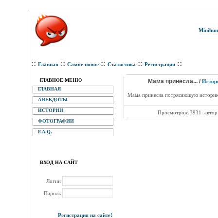
Minihum
::
::
::
::
::
Главная
Самое новое
Статистика
Регистрация
ГЛАВНОЕ МЕНЮ
Мама принесла... /
Истор
ГЛАВНАЯ
Мама принесла потрясающую историю, 
АНЕКДОТЫ
ИСТОРИИ
Просмотров: 3931
автор
ФОТОГРАФИИ
F.A.Q.
ВХОД НА САЙТ
Логин
Пароль
Регистрация на сайте!