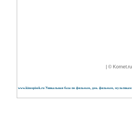
| © Kornet.r
www.kinospisok.ru Уникальная база по фильмам, док. фильмам, мультикам 