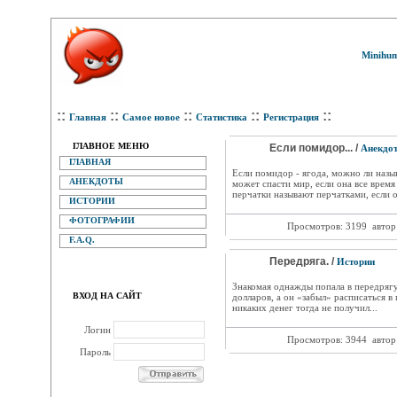
Minihum
::
::
::
::
::
Главная
Самое новое
Статистика
Регистрация
ГЛАВНОЕ МЕНЮ
Если помидор... /
Анекдо
ГЛАВНАЯ
Если помидор - ягода, можно ли назыв
АНЕКДОТЫ
может спасти мир, если она все врем
перчатки называют перчатками, если 
ИСТОРИИ
ФОТОГРАФИИ
Просмотров: 3199
автор
F.A.Q.
Передряга. /
Истории
Знакомая однажды попала в передрягу
ВХОД НА САЙТ
долларов, а он «забыл» расписаться в 
никаких денег тогда не получил...
Логин
Просмотров: 3944
автор
Пароль