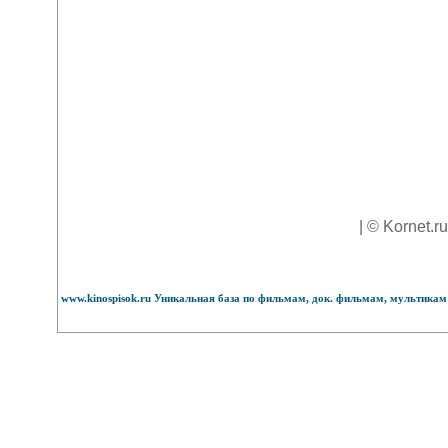
| © Kornet.r
www.kinospisok.ru Уникальная база по фильмам, док. фильмам, мультикам 