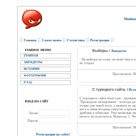
Minihum
::
::
::
::
::
Главная
Самое новое
Статистика
Регистрация
ГЛАВНОЕ МЕНЮ
Выборы. /
Анекдоты
ГЛАВНАЯ
- На выборы не хожу, не везёт мне в 
АНЕКДОТЫ
не угадал.
ИСТОРИИ
Просмотров: 3
ФОТОГРАФИИ
F.A.Q.
С турецкого сайта. /
Ист
С турецкого сайта itiraf.com - призна
ВХОД НА САЙТ
"Проводила эксперимент - полгода де
только для левой ноги, а правую не за
нога и левая ягодица упругие и красив
дряблые и обвислые. Уже несколько ме
Логин
ничего не получается. Вопросы: 1. Что
Пароль
Просмотров: 3
Регистрация на сайте!