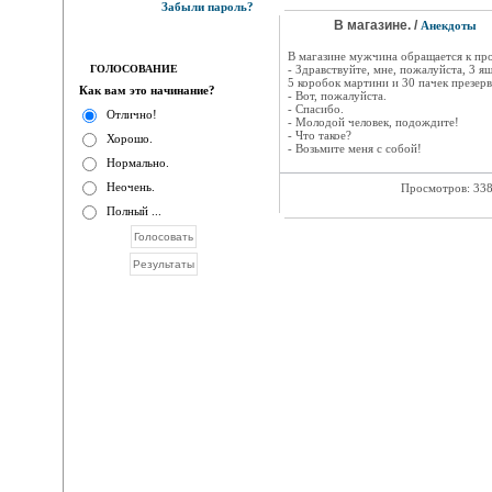
Забыли пароль?
В магазине. /
Анекдоты
В магазине мужчина обращается к пр
ГОЛОСОВАНИЕ
- Здравствуйте, мне, пожалуйста, 3 ящ
5 коробок мартини и 30 пачек презерв
Как вам это начинание?
- Вот, пожалуйста.
- Спасибо.
Отлично!
- Молодой человек, подождите!
- Что такое?
Хорошо.
- Возьмите меня с собой!
Нормально.
Неочень.
Просмотров: 33
Полный ...