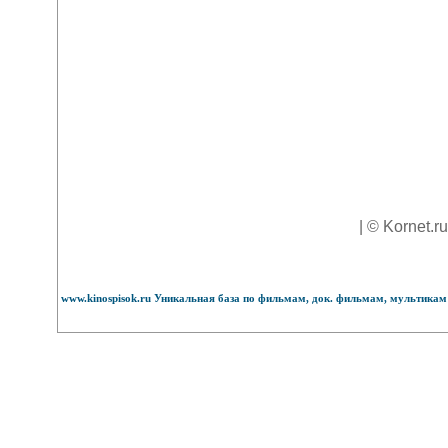
| © Kornet.r
www.kinospisok.ru Уникальная база по фильмам, док. фильмам, мультикам 