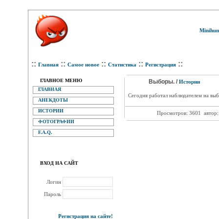
Minihum
::
::
::
::
::
Главная
Самое новое
Статистика
Регистрация
ГЛАВНОЕ МЕНЮ
Выборы. /
Истории
ГЛАВНАЯ
Сегодня работал наблюдателем на выб
АНЕКДОТЫ
ИСТОРИИ
Просмотров: 3601
автор
ФОТОГРАФИИ
F.A.Q.
ВХОД НА САЙТ
Логин
Пароль
Регистрация на сайте!