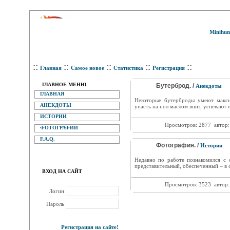
Minihum
::
::
::
::
::
Главная
Самое новое
Статистика
Регистрация
ГЛАВНОЕ МЕНЮ
Бутерброд. /
Анекдоты
ГЛАВНАЯ
Некоторые бутерброды умеют максим
АНЕКДОТЫ
упасть на пол маслом вниз, успевают 
ИСТОРИИ
Просмотров: 2877
автор
ФОТОГРАФИИ
F.A.Q.
Фотография. /
Истории
Недавно по работе познакомился с
представительный, обеспеченный – в 
ВХОД НА САЙТ
Просмотров: 3523
автор
Логин
Пароль
Регистрация на сайте!