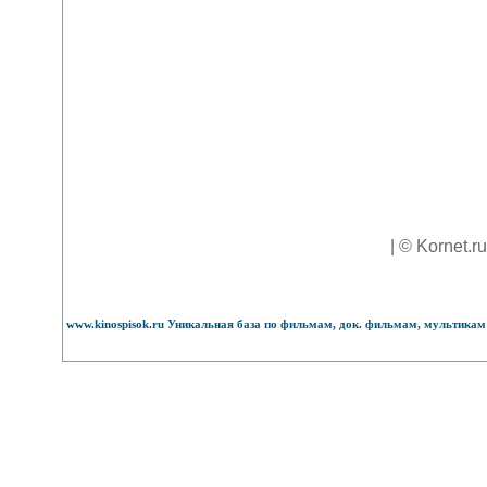
| © Kornet.r
www.kinospisok.ru Уникальная база по фильмам, док. фильмам, мультикам 