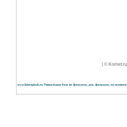
| © Kornet.r
www.kinospisok.ru Уникальная база по фильмам, док. фильмам, мультикам 