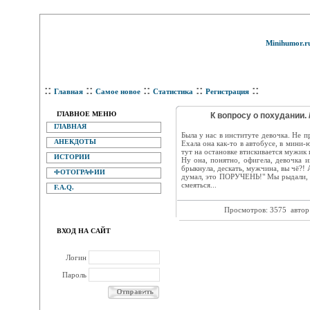
Minihumor.r
::
::
::
::
::
Главная
Самое новое
Статистика
Регистрация
ГЛАВНОЕ МЕНЮ
К вопросу о похудании. 
ГЛАВНАЯ
Была у нас в институте девочка. Не 
АНЕКДОТЫ
Ехала она как-то в автобусе, в мини-
тут на остановке втискивается мужик и.
ИСТОРИИ
Ну она, понятно, офигела, девочка и
брыкнула, дескать, мужчина, вы чё?! 
ФОТОГРАФИИ
думал, это ПОРУЧЕНЬ!" Мы рыдали, он
смеяться...
F.A.Q.
Просмотров: 3575
автор
ВХОД НА САЙТ
Логин
Пароль