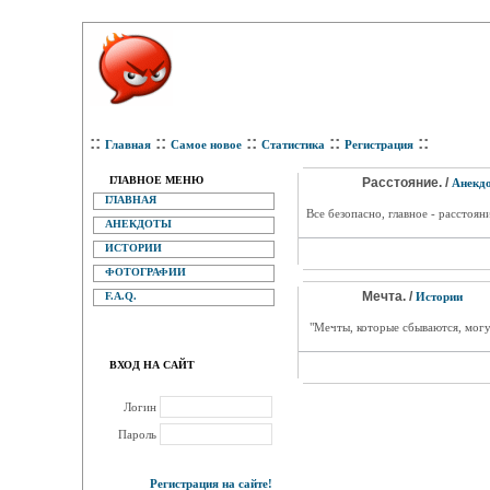
::
::
::
::
::
Главная
Самое новое
Статистика
Регистрация
ГЛАВНОЕ МЕНЮ
Расстояние. /
Анекд
ГЛАВНАЯ
Все безопасно, главное - расстояни
АНЕКДОТЫ
ИСТОРИИ
ФОТОГРАФИИ
Мечта. /
F.A.Q.
Истории
"Мечты, которые сбываются, могут 
ВХОД НА САЙТ
Логин
Пароль
Регистрация на сайте!