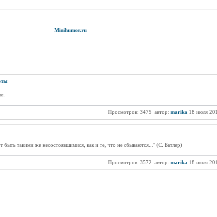
Minihumor.ru
оты
е.
Просмотров: 3475
автор:
marika
18 июля 20
быть такими же несостоявшимися, как и те, что не сбываются..." (С. Батлер)
Просмотров: 3572
автор:
marika
18 июля 20