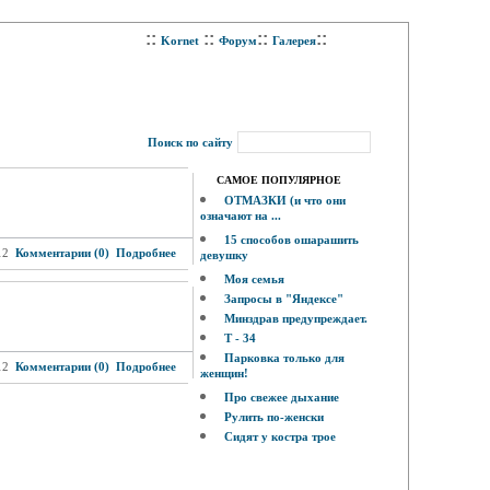
::
::
::
::
Kornet
Форум
Галерея
Поиск по сайту
САМОЕ ПОПУЛЯРНОЕ
ОТМАЗКИ (и что они
означают на ...
15 способов ошарашить
12
Комментарии (0)
Подробнее
девушку
Моя семья
Запросы в "Яндексе"
Минздрав предупреждает.
Т - 34
Парковка только для
12
Комментарии (0)
Подробнее
женщин!
Про свежее дыхание
Рулить по-женски
Сидят у костра трое