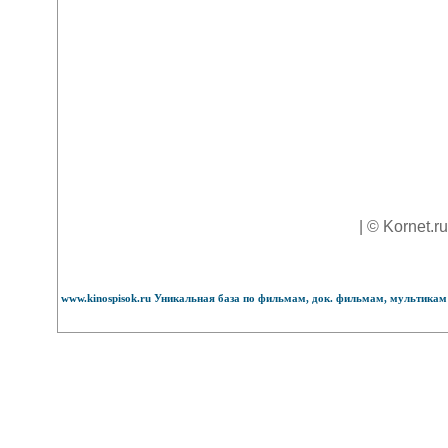
| © Kornet.r
www.kinospisok.ru Уникальная база по фильмам, док. фильмам, мультикам 