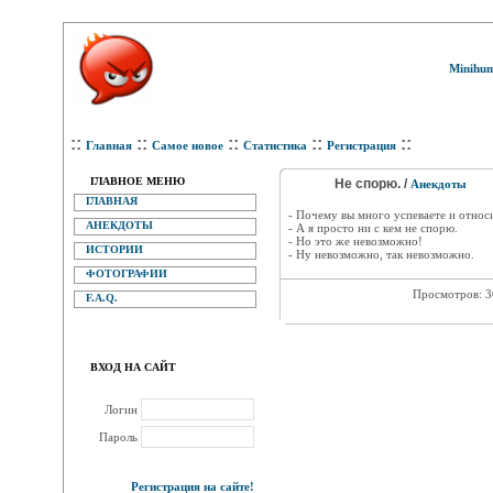
Minihum
::
::
::
::
::
Главная
Самое новое
Статистика
Регистрация
ГЛАВНОЕ МЕНЮ
Не спорю. /
Анекдоты
ГЛАВНАЯ
- Почему вы много успеваете и относ
АНЕКДОТЫ
- А я просто ни с кем не спорю.
- Но это же невозможно!
ИСТОРИИ
- Ну невозможно, так невозможно.
ФОТОГРАФИИ
Просмотров: 
F.A.Q.
ВХОД НА САЙТ
Логин
Пароль
Регистрация на сайте!