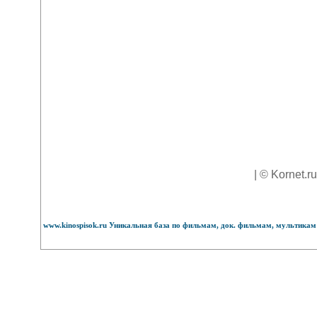
| © Kornet.r
www.kinospisok.ru Уникальная база по фильмам, док. фильмам, мультикам 