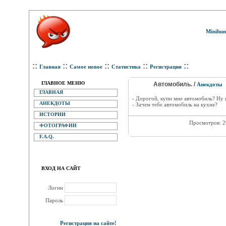
Minihum
::
::
::
::
::
Главная
Самое новое
Статистика
Регистрация
ГЛАВНОЕ МЕНЮ
Автомобиль. /
Анекдоты
ГЛАВНАЯ
- Дорогой, купи мне автомобиль? Ну 
АНЕКДОТЫ
- Зачем тебе автомобиль на кухне?
ИСТОРИИ
Просмотров: 
ФОТОГРАФИИ
F.A.Q.
ВХОД НА САЙТ
Логин
Пароль
Регистрация на сайте!