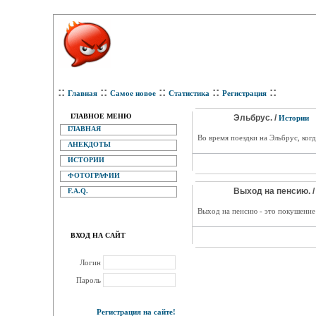
::
::
::
::
::
Главная
Самое новое
Статистика
Регистрация
ГЛАВНОЕ МЕНЮ
Эльбрус. /
Истории
ГЛАВНАЯ
Во время поездки на Эльбрус, ког
АНЕКДОТЫ
ИСТОРИИ
ФОТОГРАФИИ
Выход на пенсию. 
F.A.Q.
Выход на пенсию - это покушение 
ВХОД НА САЙТ
Логин
Пароль
Регистрация на сайте!