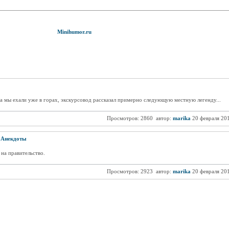
Minihumor.ru
да мы ехали уже в горах, экскурсовод рассказал примерно следующую местную легенду...
Просмотров: 2860
автор:
marika
20 февраля 20
/
Анекдоты
на правительство.
Просмотров: 2923
автор:
marika
20 февраля 20