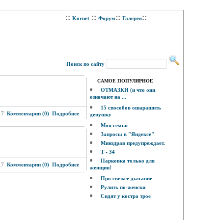
::
::
::
::
Kornet
Форум
Галерея
Поиск по сайту
САМОЕ ПОПУЛЯРНОЕ
ОТМАЗКИ (и что они
означают на ...
15 способов ошарашить
17
Комментарии (0)
Подробнее
девушку
Моя семья
Запросы в "Яндексе"
Минздрав предупреждает.
Т - 34
Парковка только для
17
Комментарии (0)
Подробнее
женщин!
Про свежее дыхание
Рулить по-женски
Сидят у костра трое