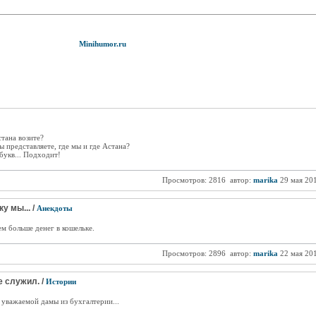
Minihumor.ru
стана возите?
Вы представляете, где мы и где Астана?
 букв... Подходит!
Просмотров: 2816
автор:
marika
29 мая 20
 мы... /
Анекдоты
м больше денег в кошельке.
Просмотров: 2896
автор:
marika
22 мая 20
 служил. /
Истории
 уважаемой дамы из бухгалтерии...