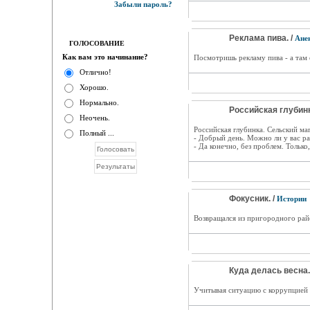
Забыли пароль?
Реклама пива. /
Ане
ГОЛОСОВАНИЕ
Как вам это начинание?
Посмотришь рекламу пива - а там е
Отлично!
Хорошо.
Нормально.
Российская глубинк
Неочень.
Российская глубинка. Сельский маг
Полный ...
- Добрый день. Можно ли у вас р
- Да конечно, без проблем. Только
Фокусник. /
Истории
Возвращался из пригородного райо
Куда делась весна.
Учитывая ситуацию с коррупцией в 