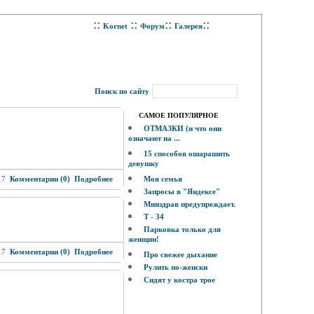
::
::
::
::
Kornet
Форум
Галерея
Поиск по сайту
САМОЕ ПОПУЛЯРНОЕ
ОТМАЗКИ (и что они
означают на ...
15 способов ошарашить
девушку
17
Комментарии (0)
Подробнее
Моя семья
Запросы в "Яндексе"
Минздрав предупреждает.
Т - 34
Парковка только для
женщин!
17
Комментарии (0)
Подробнее
Про свежее дыхание
Рулить по-женски
Сидят у костра трое