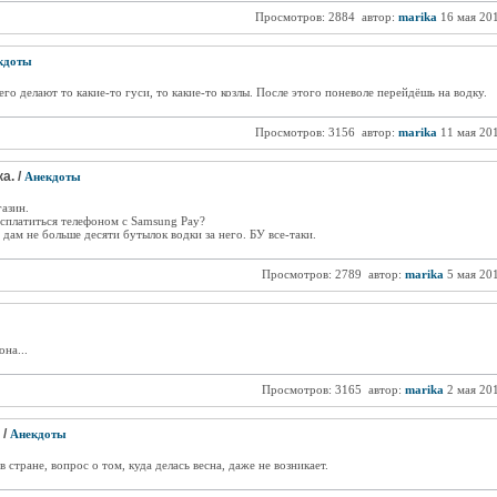
Просмотров: 2884
автор:
marika
16 мая 20
кдоты
го делают то какие-то гуси, то какие-то козлы. После этого поневоле перейдёшь на водку.
Просмотров: 3156
автор:
marika
11 мая 20
а. /
Анекдоты
азин.
асплатиться телефоном с Samsung Pay?
, дам не больше десяти бутылок водки за него. БУ все-таки.
Просмотров: 2789
автор:
marika
5 мая 20
на...
Просмотров: 3165
автор:
marika
2 мая 20
 /
Анекдоты
стране, вопрос о том, куда делась весна, даже не возникает.