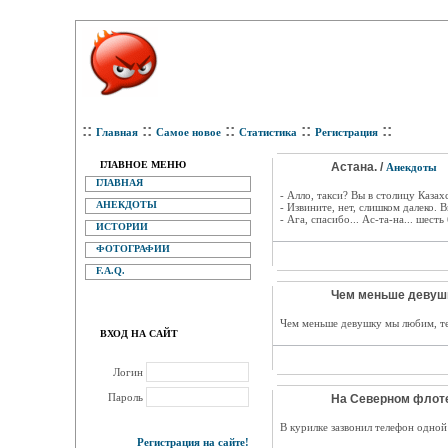
::
::
::
::
::
Главная
Самое новое
Статистика
Регистрация
ГЛАВНОЕ МЕНЮ
Астана. /
Анекдоты
ГЛАВНАЯ
- Алло, такси? Вы в столицу Казах
АНЕКДОТЫ
- Извините, нет, слишком далеко. 
- Ага, спасибо... Ас-та-на... шесть
ИСТОРИИ
ФОТОГРАФИИ
F.A.Q.
Чем меньше девушку
Чем меньше девушку мы любим, те
ВХОД НА САЙТ
Логин
Пароль
На Северном флоте
В курилке зазвонил телефон одной
Регистрация на сайте!