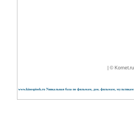
| © Kornet.r
www.kinospisok.ru Уникальная база по фильмам, док. фильмам, мультикам 