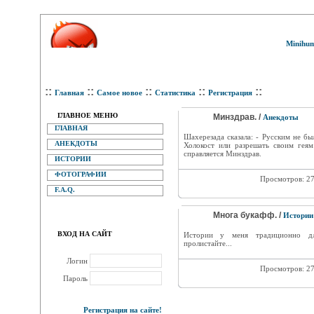
Minihum
::
::
::
::
::
Главная
Самое новое
Статистика
Регистрация
ГЛАВНОЕ МЕНЮ
Минздрав. /
Анекдоты
ГЛАВНАЯ
Шахерезада сказала: - Русским не б
АНЕКДОТЫ
Холокост или разрешать своим геям
справляется Минздрав.
ИСТОРИИ
ФОТОГРАФИИ
Просмотров: 2
F.A.Q.
Многа букафф. /
Истории
ВХОД НА САЙТ
Истории у меня традиционно дл
пролистайте...
Логин
Просмотров: 2
Пароль
Регистрация на сайте!